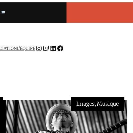
INSTAGRAM
TWITCH
LINKEDIN
FACEBOOK
OCIATION
L’ÉQUIPE
Images
, 
Musique