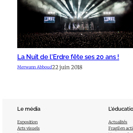
La Nuit de l’Erdre fête ses 20 ans !
22 juin 2018
Merwann Abboud
Le média
L’éducati
Exposition
Actualités
Arts visuels
Fragil en act