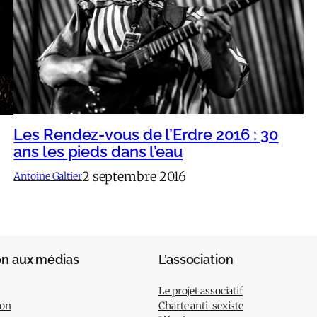
Les Rendez-vous de l’Erdre 2016 : 30
ans les pieds dans l’eau
2 septembre 2016
Antoine Galtier
on aux médias
L’association
Le projet associatif
ion
Charte anti-sexiste