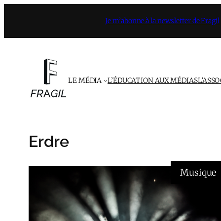
Aller
Je m’abonne à la newsletter de Fragil
au
contenu
LE MÉDIA
L’ÉDUCATION AUX MÉDIAS
L’ASS
Erdre
Musique