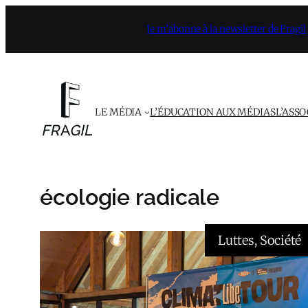
Aller
Je m’abonne à la newsletter de Fragil
au
contenu
LE MÉDIA
L’ÉDUCATION AUX MÉDIAS
L’ASS
écologie radicale
Luttes
, 
Société