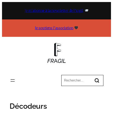
Aller
au
Je m’abonne à la newsletter de Fragil
contenu
Je soutiens l’association
Décodeurs