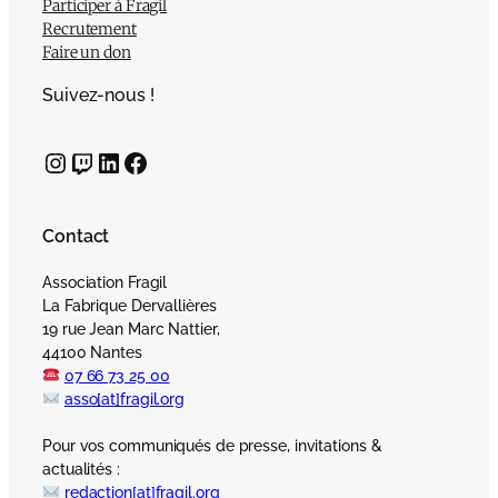
Participer à Fragil
Recrutement
Faire un don
Suivez-nous !
Instagram
Twitch
LinkedIn
Facebook
Contact
Association Fragil
La Fabrique Dervallières
19 rue Jean Marc Nattier,
44100 Nantes
07 66 73 25 00
asso[at]fragil.org
Pour vos communiqués de presse, invitations &
actualités :
redaction[at]fragil.org