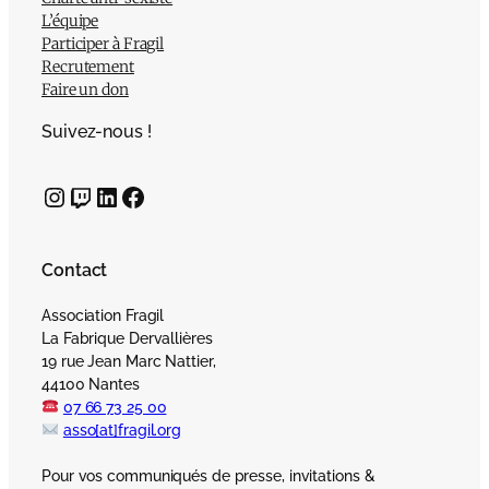
L’équipe
Participer à Fragil
Recrutement
Faire un don
Suivez-nous !
Instagram
Twitch
LinkedIn
Facebook
Contact
Association Fragil
La Fabrique Dervallières
19 rue Jean Marc Nattier,
44100 Nantes
07 66 73 25 00
asso[at]fragil.org
Pour vos communiqués de presse, invitations &