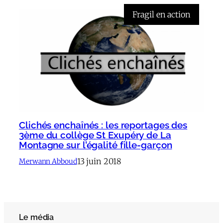
Fragil en action
Clichés enchaînés : les reportages des
3ème du collège St Exupéry de La
Montagne sur l’égalité fille-garçon
13 juin 2018
Merwann Abboud
Le média