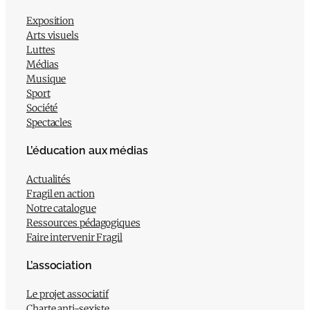
Exposition
Arts visuels
Luttes
Médias
Musique
Sport
Société
Spectacles
L’éducation aux médias
Actualités
Fragil en action
Notre catalogue
Ressources pédagogiques
Faire intervenir Fragil
L’association
Le projet associatif
Charte anti-sexiste