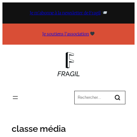
Aller
au
Je m’abonne à la newsletter de Fragil
contenu
Je soutiens l’association
classe média