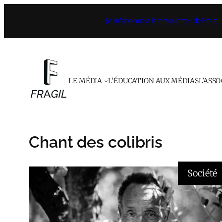
Aller
Je m’abonne à la newsletter de Fragil
au
contenu
LE MÉDIA
L’ÉDUCATION AUX MÉDIAS
L’ASS
Chant des colibris
Société