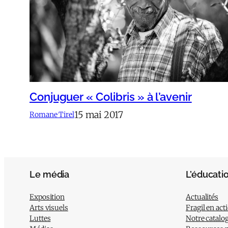
Conjuguer « Colibris » à l’avenir
15 mai 2017
Romane Tirel
Le média
L’éducati
Exposition
Actualités
Arts visuels
Fragil en act
Luttes
Notre catalo