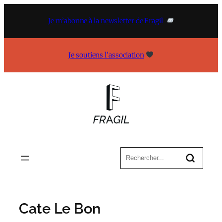
Aller
au
Je m’abonne à la newsletter de Fragil
contenu
Je soutiens l’association
Cate Le Bon