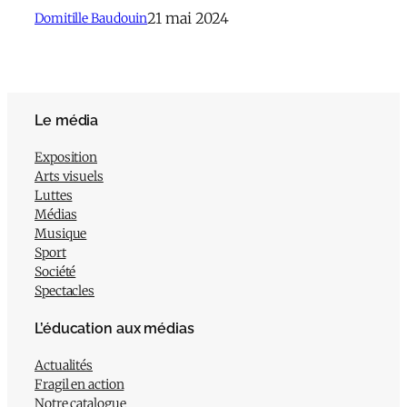
21 mai 2024
Domitille Baudouin
Le média
Exposition
Arts visuels
Luttes
Médias
Musique
Sport
Société
Spectacles
L’éducation aux médias
Actualités
Fragil en action
Notre catalogue