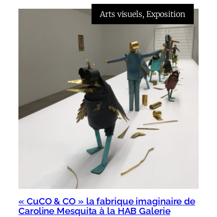
Arts visuels
, 
Exposition
« CuCO & CO » la fabrique imaginaire de
Caroline Mesquita à la HAB Galerie