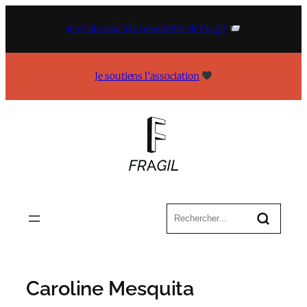
Aller
au
Je m’abonne à la newsletter de Fragil
contenu
Je soutiens l’association
Caroline Mesquita