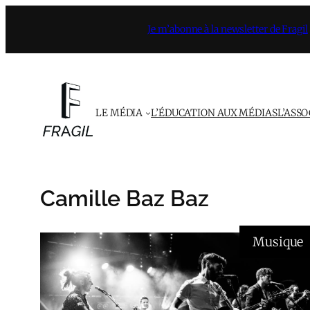
Aller
Je m’abonne à la newsletter de Fragil
au
contenu
LE MÉDIA
L’ÉDUCATION AUX MÉDIAS
L’ASS
Camille Baz Baz
Musique