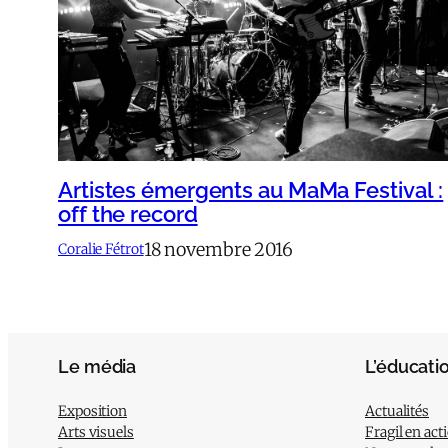
Artistes émergents au MaMa Festival :
off the record
18 novembre 2016
Coralie Fétrot
Le média
L’éducati
Exposition
Actualités
Arts visuels
Fragil en act