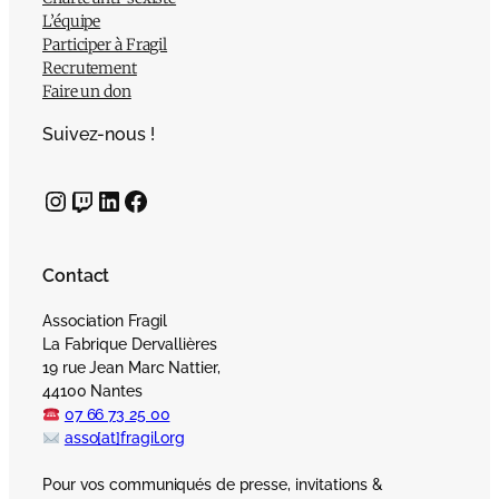
L’équipe
Participer à Fragil
Recrutement
Faire un don
Suivez-nous !
Instagram
Twitch
LinkedIn
Facebook
Contact
Association Fragil
La Fabrique Dervallières
19 rue Jean Marc Nattier,
44100 Nantes
07 66 73 25 00
asso[at]fragil.org
Pour vos communiqués de presse, invitations &