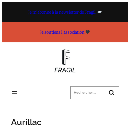
Aller
au
Je m’abonne à la newsletter de Fragil
contenu
Je soutiens l’association
Aurillac