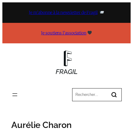
Aller
au
Je m’abonne à la newsletter de Fragil
contenu
Je soutiens l’association
Aurélie Charon