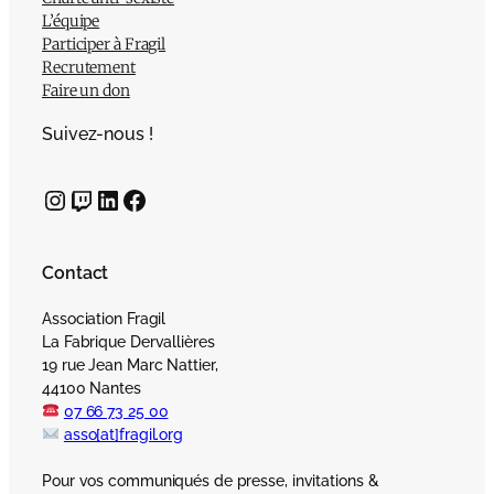
L’équipe
Participer à Fragil
Recrutement
Faire un don
Suivez-nous !
Instagram
Twitch
LinkedIn
Facebook
Contact
Association Fragil
La Fabrique Dervallières
19 rue Jean Marc Nattier,
44100 Nantes
07 66 73 25 00
asso[at]fragil.org
Pour vos communiqués de presse, invitations &