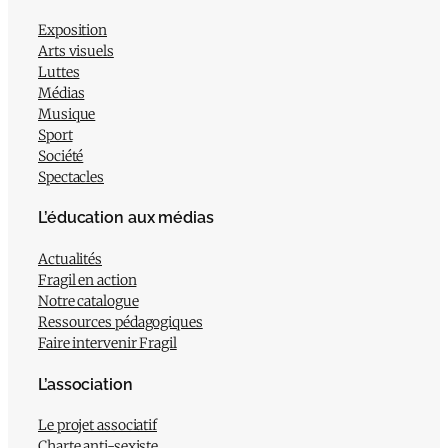
Exposition
Arts visuels
Luttes
Médias
Musique
Sport
Société
Spectacles
L’éducation aux médias
Actualités
Fragil en action
Notre catalogue
Ressources pédagogiques
Faire intervenir Fragil
L’association
Le projet associatif
Charte anti-sexiste