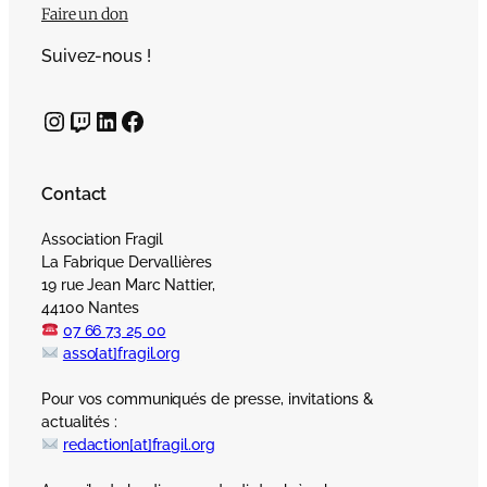
Faire un don
Suivez-nous !
Instagram
Twitch
LinkedIn
Facebook
Contact
Association Fragil
La Fabrique Dervallières
19 rue Jean Marc Nattier,
44100 Nantes
07 66 73 25 00
asso[at]fragil.org
Pour vos communiqués de presse, invitations &
actualités :
redaction[at]fragil.org