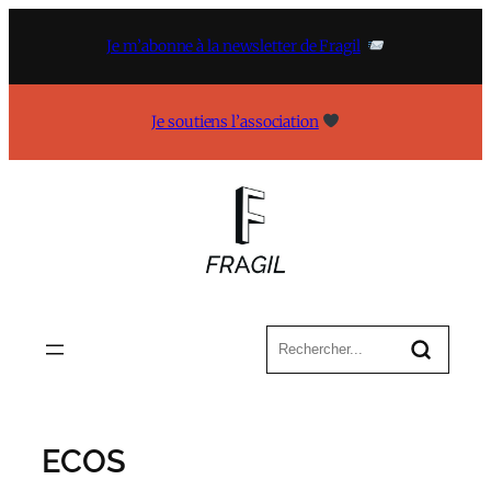
Aller
au
Je m’abonne à la newsletter de Fragil
contenu
Je soutiens l’association
ECOS