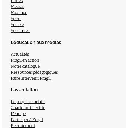
Luttes
Médias
Musique
Sport
Société
Spectacles
L’éducation aux médias
Actualités
Fragil en action
Notre catalogue
Ressources pédagogiques
Faire intervenir Fragil
L’association
Le projet associatif
Charte anti-sexiste
L’équipe
Participer à Fragil
Recrutement