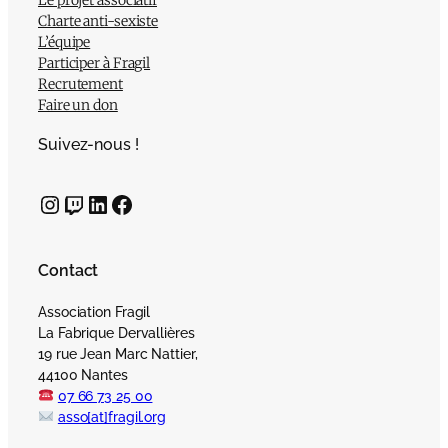
Le projet associatif
Charte anti-sexiste
L’équipe
Participer à Fragil
Recrutement
Faire un don
Suivez-nous !
Instagram
Twitch
LinkedIn
Facebook
Contact
Association Fragil
La Fabrique Dervallières
19 rue Jean Marc Nattier,
44100 Nantes
07 66 73 25 00
asso[at]fragil.org