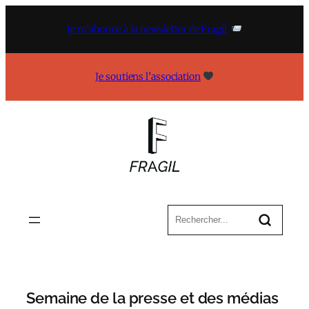
Aller
au
Je m’abonne à la newsletter de Fragil
contenu
Je soutiens l’association
Semaine de la presse et des médias