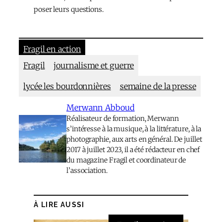
poser leurs questions.
Fragil en action
Fragil
journalisme et guerre
lycée les bourdonnières
semaine de la presse
Merwann Abboud
Réalisateur de formation, Merwann
s’intéresse à la musique, à la littérature, à la
photographie, aux arts en général. De juillet
2017 à juillet 2023, il a été rédacteur en chef
du magazine Fragil et coordinateur de
l’association.
À LIRE AUSSI