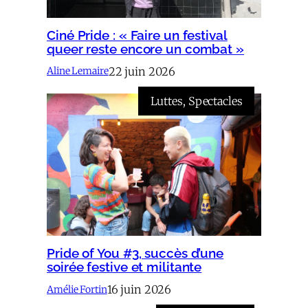
Ciné Pride : « Faire un festival
queer reste encore un combat »
22 juin 2026
Aline Lemaire
Luttes
, 
Spectacles
Pride of You #3, succès d’une
soirée festive et militante
16 juin 2026
Amélie Fortin