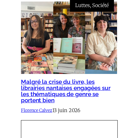
Luttes
, 
Société
Malgré la crise du livre, les
librairies nantaises engagées sur
les thématiques de genre se
portent bien
13 juin 2026
Florence Calvez