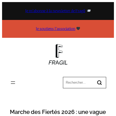
Aller
au
Je m’abonne à la newsletter de Fragil
contenu
Je soutiens l’association
Marche des Fiertés 2026 : une vague