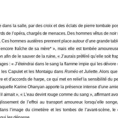
ée dans la salle, par des croix et des éclats de pierre tombale
ords de l’opéra, chargés de menaces. Des hommes vêtus de noir m
n. Ces hommes austères prennent place autour d’une grande table
mbe encore fraîche de sa mère* », mais elle est tombée amour
n afin de le sauver de la ruine, « J’aurais préféré qu’elle soit fra
es : « J’éteindrai dans le sang la flamme impie qui les dévore »
e les Capulet et les Montaigu dans
Roméo et Juliette
. Alors que
e et d’accords de harpe, ce qui met en relief la sensibilité d
à laquelle Karine Ohanyan apporte la présence intense d’une amie.
il aimait », « L’eau devint rouge comme du sang », affirmant avo
issement de l’effroi au transport amoureux
lorsqu’elle songe
ans l’image du cimetière et les tombes de l’avant-scène, le 
 qui les dépasse.