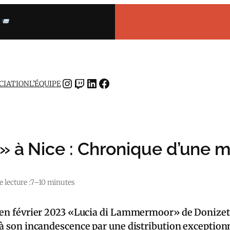
INSTAGRAM
TWITCH
LINKEDIN
FACEBOOK
OCIATION
L’ÉQUIPE
 à Nice : Chronique d’une 
 lecture :
7–10 minutes
r en février 2023 «Lucia di Lammermoor» de Donizetti
 à son incandescence par une distribution exceptionn