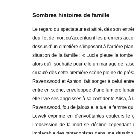
Sombres histoires de famille
Le regard du spectateur est attiré, dès son entr
deuil et de mort qu’accentuent les premiers acc
dessus d’un cimetière s’imposant à l’arrière-pla
situation de la famille : « Lucia pleure la to
alors qu’il souhaite pour elle un mariage de raiso
cruauté dès cette première scène pleine de présag
Ravenswood et Ashton, fait songer à celui entr
entre en scène, enveloppée d’une lumière lunair
elle livre ses angoisses à sa confidente Alisa, 
Ravenswood, fou de jalousie, a tué la femme qu’
Lewek exprime en d’envoûtantes couleurs le gl
L’obsession de la mort se décline cependant d
implacable des protagonistes dans une situation