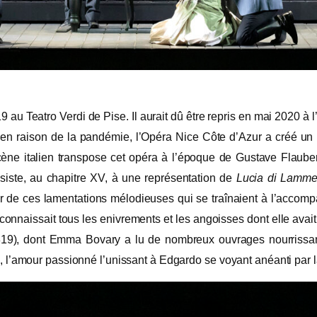
19 au Teatro Verdi de Pise. Il aurait dû être repris en mai 2020 
 en raison de la pandémie, l’Opéra Nice Côte d’Azur a créé u
cène italien transpose cet opéra à l’époque de Gustave Flaube
ssiste, au chapitre XV, à une représentation de
Lucia di Lamm
œur de ces lamentations mélodieuses qui se traînaient à l’acc
connaissait tous les enivrements et les angoisses dont elle avai
19), dont Emma Bovary a lu de nombreux ouvrages nourrissant 
, l’amour passionné l’unissant à Edgardo se voyant anéanti par la 