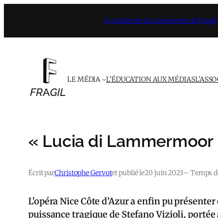
Aller
Je m’abonne à la newsletter de Fragil
au
contenu
LE MÉDIA
L’ÉDUCATION AUX MÉDIAS
L’ASS
« Lucia di Lammermoor »
Écrit par
Christophe Gervot
et publié le
20 juin 2023
– Temps de
L’opéra Nice Côte d’Azur a enfin pu présente
puissance tragique de Stefano Vizioli, portée