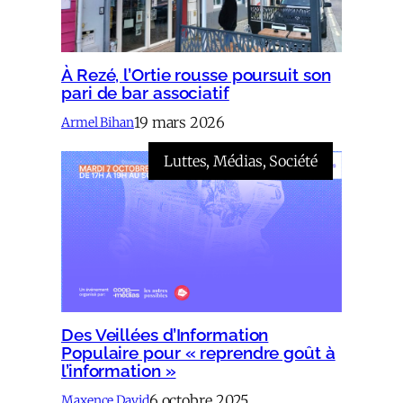
À Rezé, l’Ortie rousse poursuit son
pari de bar associatif
19 mars 2026
Armel Bihan
Luttes
, 
Médias
, 
Société
Des Veillées d’Information
Populaire pour « reprendre goût à
l’information »
6 octobre 2025
Maxence David