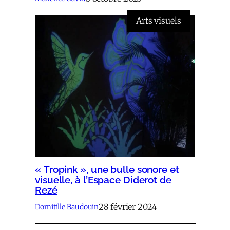
Arts visuels
« Tropink », une bulle sonore et
visuelle, à l’Espace Diderot de
Rezé
28 février 2024
Domitille Baudouin