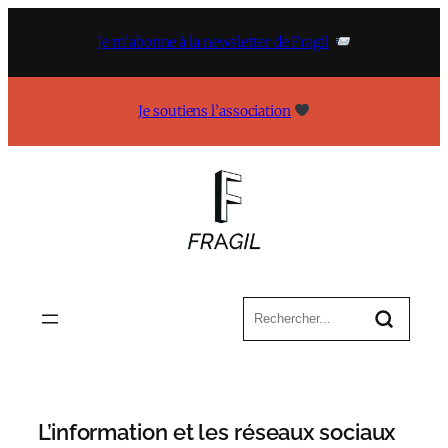
Aller
au
Je m’abonne à la newsletter de Fragil
contenu
Je soutiens l’association
L’information et les réseaux sociaux