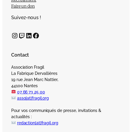
Recrutement
Faire un don
Suivez-nous !
Instagram
Twitch
LinkedIn
Facebook
Contact
Association Fragil
La Fabrique Dervallières
19 rue Jean Marc Nattier,
44100 Nantes
07 66 73 25 00
asso[at]fragil.org
Pour vos communiqués de presse, invitations &
actualités :
redaction[at]fragil.org