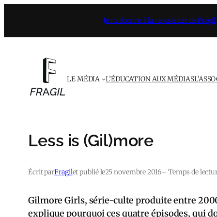
Aller
Je m’abonne à la newsletter de Fragil
au
contenu
LE MÉDIA
L’ÉDUCATION AUX MÉDIAS
L’ASS
Less is (Gil)more
Écrit par
Fragil
et publié le
25 novembre 2016
– Temps de lectur
Gilmore Girls, série-culte produite entre 200
explique pourquoi ces quatre épisodes, qui do