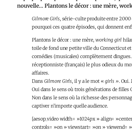
nouvelle… Plantons le décor : une mère, workin
Gilmore Girls
, série-culte produite entre 2000
pourquoi ces quatre épisodes, qui donnent enf
Plantons le décor : une mère,
working girl
hilar
toile de fond une petite ville du Connecticut 
comédies (musicales) complètement dingues.
réceptionniste (français) le plus odieux du mo
affaires.
Dans
Gilmore Girls
, il y a le mot «
girls »
. Oui.
Oui dans le sens où trois générations de filles
Non dans le sens où la richesse des personnage
captiver n’importe quelle audience.
[aesop_video width= »1024px » align= »cente
controls= »on » viewstart= »on » viewend= »o