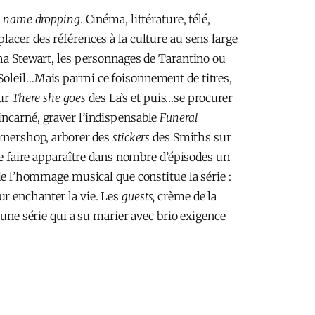
u
name dropping
. Cinéma, littérature, télé,
lacer des références à la culture au sens large
tha Stewart, les personnages de Tarantino ou
 Soleil…Mais parmi ce foisonnement de titres,
sur
Th
ere she goes
des La’s et puis…se procurer
incarné, graver l’indispensable
Funeral
ornershop, arborer des
stickers
des Smiths sur
de faire apparaître dans nombre d’épisodes un
 de l’hommage musical que constitue la série :
ur enchanter la vie. Les
guests,
crème de la
’une série qui a su marier avec brio exigence