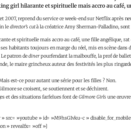
g girl hilarante et spirituelle mais accro au café, u
 et 2007, reprend du service ce week-end sur Netflix après ne
in le
director’s cut
à la créatrice Amy Sherman-Palladino, sont
ante et spirituelle mais accro au café, une fille angélique, rat
et ses habitants toujours en marge du réel, mis en scène dans
 Le patron de
diner
pourfendant la malbouffe, la prof de bal
nde, le maire grincheux auteur des festivités les plus ringard
 Mais est-ce pour autant une série pour les filles ? Non.
 Gilmore se croisent, se soutiennent et se déchirent.
s et des situations farfelues font de
G
ilmore Girls
une œuvre d
r » src= »youtube » id= »M9hsGIvku-c » disable_for_mobil
n » revealfx= »off »]