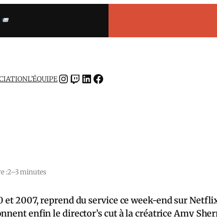
INSTAGRAM
TWITCH
LINKEDIN
FACEBOOK
OCIATION
L’ÉQUIPE
e :
2–3 minutes
0 et 2007, reprend du service ce week-end sur Netflix
nnent enfin le director’s cut à la créatrice Amy Sh