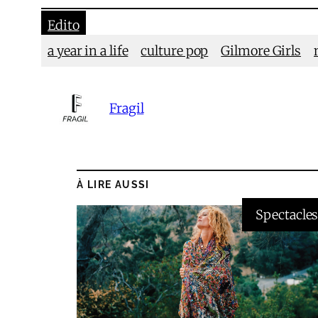
Edito
a year in a life
culture pop
Gilmore Girls
Fragil
À LIRE AUSSI
Spectacle