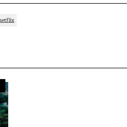
netflix
s