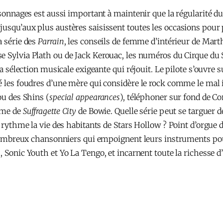
ersonnages est aussi important à maintenir que la régularité d
usqu’aux plus austères saisissent toutes les occasions pour p
a série des
Parrain
, les conseils de femme d’intérieur de Mar
sse Sylvia Plath ou de Jack Kerouac, les numéros du Cirque du
la sélection musicale exigeante qui réjouit. Le pilote s’ouvre 
ré les foudres d’une mère qui considère le rock comme le mal 
ou des Shins (
special appearances
), téléphoner sur fond de C
thme de
Suffragette City
de Bowie. Quelle série peut se targuer 
s, rythme la vie des habitants de Stars Hollow ? Point d’orgue
de nombreux chansonniers qui empoignent leurs instruments po
, Sonic Youth et Yo La Tengo, et incarnent toute la richesse d