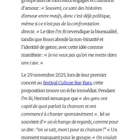
groupe alterne morceaux engagés et chansons
d’amour :
« Souvent, ce sont des histoires
d’amour entre meufs, donc c’est déjà politique,
même si ce n’est pas de la confrontation
directe. »
Le titre
I’m Bi
revendique la bisexualité,
tandis que
Boxes
aborde la non-binarité et
l’identité de genre, avec cette idée comme
manifeste :
« Je ne veux pas qu’on me mette dans
une case. »
Le 29 novembre 2025, lors de leur premier
concert au
festival Culture Bar-Bars
, cette
proposition trouve un écho immédiat. Pendant
I’m Bi
, Hermel remarque que
« des gens ont
capté de quoi parlait la chanson et ont
commencé à chanter spontanément ».
Iel se
souvient d’
« un échange de regards, comme pour
se dire : “on se sait, merci pour ta chanson !” »
Un
moment marquant pour le groupe.
« On voulait