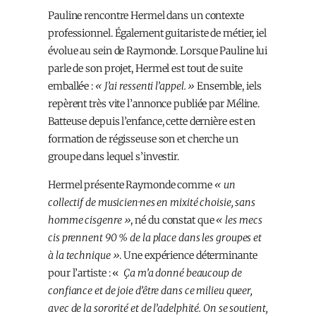
Pauline rencontre Hermel dans un contexte
professionnel. Également guitariste de métier, iel
évolue au sein de Raymonde. Lorsque Pauline lui
parle de son projet, Hermel est tout de suite
emballé·e :
« J’ai ressenti l’appel. »
Ensemble, iels
repèrent très vite l’annonce publiée par Méline.
Batteuse depuis l’enfance, cette dernière est en
formation de régisseuse son et cherche un
groupe dans lequel s’investir.
Hermel présente Raymonde comme
« un
collectif de musicien·nes en mixité choisie, sans
homme cisgenre »
, né du constat que
« les mecs
cis prennent 90 % de la place dans les groupes et
à la technique »
. Une expérience déterminante
pour l’artiste : «
Ça m’a donné beaucoup de
confiance et de joie d’être dans ce milieu queer,
avec de la sororité et de l’adelphité. On se soutient,