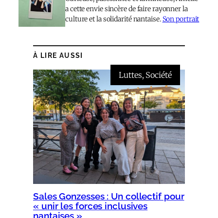
a cette envie sincère de faire rayonner la
culture et la solidarité nantaise.
Son portrait
À LIRE AUSSI
Luttes
, 
Société
Sales Gonzesses : Un collectif pour
« unir les forces inclusives
nantaises »