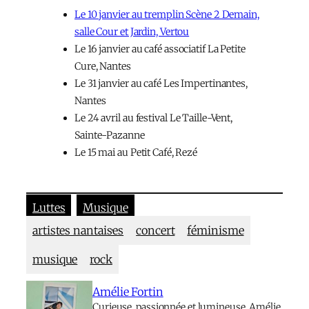
Le 10 janvier au tremplin Scène 2 Demain,
salle Cour et Jardin, Vertou
Le 16 janvier au café associatif La Petite
Cure, Nantes
Le 31 janvier au café Les Impertinant·es,
Nantes
Le 24 avril au festival Le Taille-Vent,
Sainte-Pazanne
Le 15 mai au Petit Café, Rezé
Luttes
Musique
artistes nantais·es
concert
féminisme
musique
rock
Amélie Fortin
Curieuse, passionnée et lumineuse, Amélie