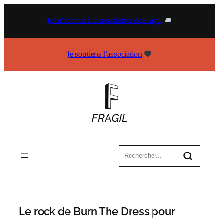
Aller
au
Je m’abonne à la newsletter de Fragil
contenu
Je soutiens l’association
Le rock de Burn The Dress pour