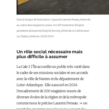
Dans le hangar de l’association : à gauche Laurent Peneau, bénévole,
au centre deux stagiaires curieux en CAP menuiserie d’origine
guinéenne (anonymes) Rudy Etcheverry, bénévole, et à droite Jean-
Luc Redais, bénévole. 16/10/2024
Un rôle social nécessaire mais
plus difficile à assumer
La Cale 2 l’Île accueille un public très varié dans
le cadre de ses missions sociales et ses accords
avec la ville de Nantes et du département de
Loire-Atlantique. Elle a assuré en 2024
l’encadrement de 200 stagiaires issu·es de
diverses écoles de la région et de la métropole
comme nous le précise Laurent Peneau : « on