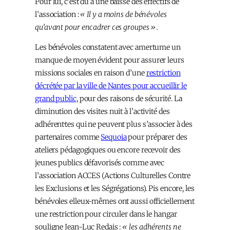
Pour lui, c’est dû à une baisse des effectifs de
l’association :
« Il y a moins de bénévoles
qu’avant pour encadrer ces groupes ».
Les bénévoles constatent avec amertume un
manque de moyen évident pour assurer leurs
missions sociales en raison d’une
restriction
décrétée par la ville de Nantes pour accueillir le
grand public,
pour des raisons de sécurité. La
diminution des visites nuit à l’activité des
adhérent·tes qui ne peuvent plus s’associer à des
partenaires comme
Sequoia
pour préparer des
ateliers pédagogiques ou encore recevoir des
jeunes publics défavorisés comme avec
l’association ACCES (Actions Culturelles Contre
les Exclusions et les Ségrégations). Pis encore, les
bénévoles elleux-mêmes ont aussi officiellement
une restriction pour circuler dans le hangar
souligne Jean-Luc Redais :
« les adhérents ne