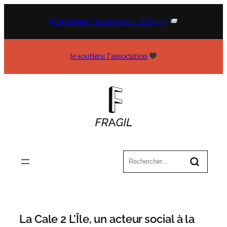
Aller
au
Je m’abonne à la newsletter de Fragil
contenu
Je soutiens l’association
La Cale 2 L’Île, un acteur social à la