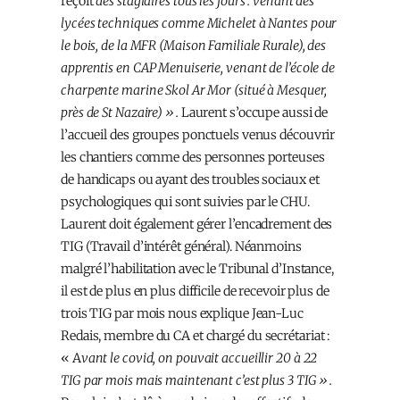
reçoit
des stagiaires tous les jours : venant des
lycées techniques comme Michelet à Nantes pour
le bois, de la MFR (Maison Familiale Rurale), des
apprentis en CAP Menuiserie, venant de l’école de
charpente marine Skol Ar Mor (situé à Mesquer,
près de St Nazaire) ».
Laurent s’occupe aussi de
l’accueil des groupes ponctuels venus découvrir
les chantiers comme des personnes porteuses
de handicaps ou ayant des troubles sociaux et
psychologiques qui sont suivies par le CHU.
Laurent doit également gérer l’encadrement des
TIG (Travail d’intérêt général). Néanmoins
malgré l’habilitation avec le Tribunal d’Instance,
il est de plus en plus difficile de recevoir plus de
trois TIG par mois nous explique Jean-Luc
Redais, membre du CA et chargé du secrétariat :
« A
vant le covid, on pouvait accueillir 20 à 22
TIG par mois mais maintenant c’est plus 3 TIG ».