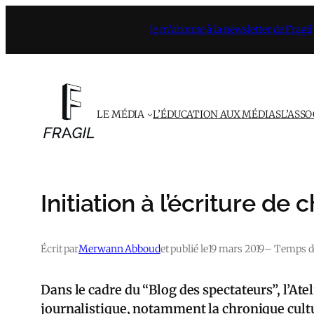
Aller
Je m’abonne à la newsletter de Fragil
au
contenu
LE MÉDIA
L’ÉDUCATION AUX MÉDIAS
L’ASS
Initiation à l’écriture de
Écrit par
Merwann Abboud
et publié le
19 mars 2019
– Temps de
Dans le cadre du “Blog des spectateurs”, l’Atel
journalistique, notamment la chronique cultur