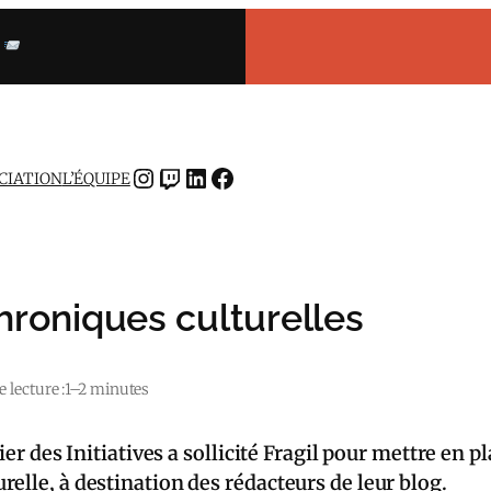
INSTAGRAM
TWITCH
LINKEDIN
FACEBOOK
OCIATION
L’ÉQUIPE
 chroniques culturelles
 lecture :
1–2 minutes
ier des Initiatives a sollicité Fragil pour mettre en pl
elle, à destination des rédacteurs de leur blog.