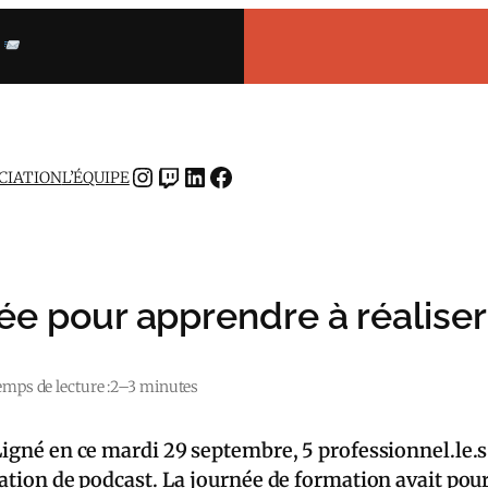
INSTAGRAM
TWITCH
LINKEDIN
FACEBOOK
OCIATION
L’ÉQUIPE
rnée pour apprendre à réalise
mps de lecture :
2–3 minutes
Ligné en ce mardi 29 septembre, 5 professionnel.le.s
ation de podcast. La journée de formation avait pour 