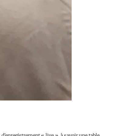
 d’enregistrement « live », à savoir une table