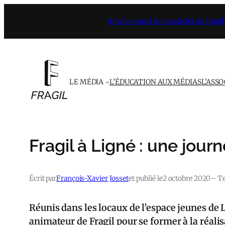
Aller
Je m’abonne à la newsletter de Fragil
au
contenu
LE MÉDIA
L’ÉDUCATION AUX MÉDIAS
L’ASS
Fragil à Ligné : une jou
Écrit par
François-Xavier Josset
et publié le
2 octobre 2020
– Te
Réunis dans les locaux de l’espace jeunes de 
animateur de Fragil pour se former à la réalis