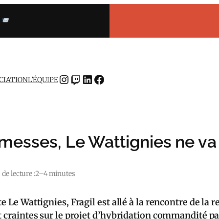
INSTAGRAM
TWITCH
LINKEDIN
FACEBOOK
OCIATION
L’ÉQUIPE
omesses, Le Wattignies ne v
de lecture :
2–4 minutes
e Le Wattignies, Fragil est allé à la rencontre de la 
t craintes sur le projet d’hybridation commandité pa