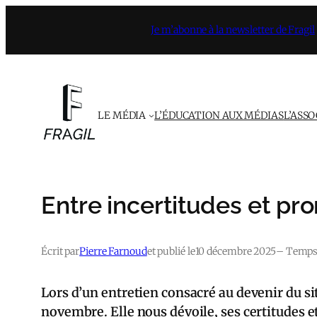
Aller
Je m’abonne à la newsletter de Fragil
au
contenu
LE MÉDIA
L’ÉDUCATION AUX MÉDIAS
L’ASS
Entre incertitudes et pr
Écrit par
Pierre Farnoud
et publié le
10 décembre 2025
– Temps 
Lors d’un entretien consacré au devenir du sit
novembre. Elle nous dévoile, ses certitudes e