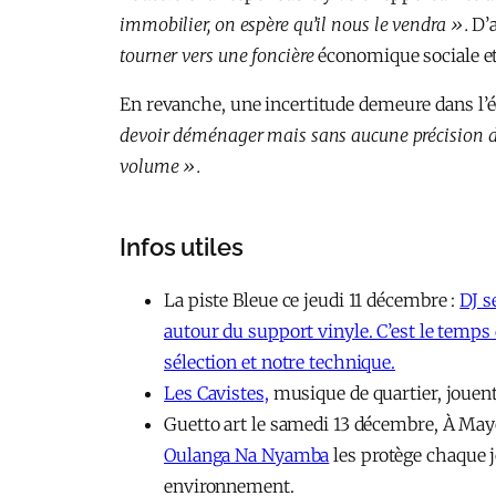
immobilier, on espère qu’il nous le vendra ».
D’a
tourner vers une foncière
économique sociale et 
En revanche, une incertitude demeure dans l’éq
devoir déménager mais sans aucune précision du 
volume ».
Infos utiles
La piste Bleue ce jeudi 11 décembre :
DJ s
autour du support vinyle. C’est le temps
sélection et notre technique.
Les Cavistes,
musique de quartier, jouen
Guetto art le samedi 13 décembre, À Mayot
Oulanga Na Nyamba
les protège chaque j
environnement.