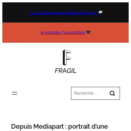
Aller
au
Je m’abonne à la newsletter de Fragil
contenu
Je soutiens l’association
Depuis Mediapart : portrait d’une