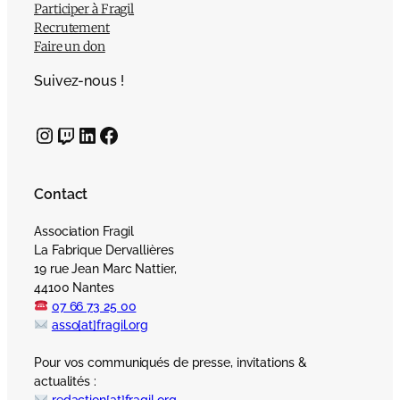
Participer à Fragil
Recrutement
Faire un don
Suivez-nous !
Instagram
Twitch
LinkedIn
Facebook
Contact
Association Fragil
La Fabrique Dervallières
19 rue Jean Marc Nattier,
44100 Nantes
07 66 73 25 00
asso[at]fragil.org
Pour vos communiqués de presse, invitations &
actualités :
redaction[at]fragil.org