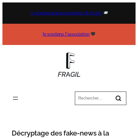
Aller
au
Je m’abonne à la newsletter de Fragil
contenu
Je soutiens l’association
Décryptage des fake-news à la