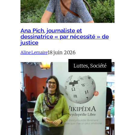
Ana Pich, journaliste et
dessinatrice « par nécessité » de
justice
18 juin 2026
Aline Lemaire
Luttes
, 
Société