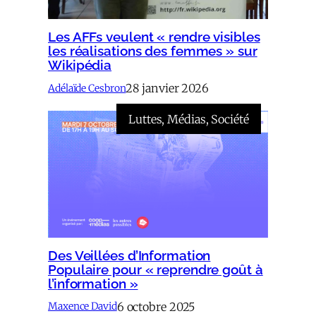
Les AFFs veulent « rendre visibles
les réalisations des femmes » sur
Wikipédia
28 janvier 2026
Adélaïde Cesbron
Luttes
, 
Médias
, 
Société
Des Veillées d’Information
Populaire pour « reprendre goût à
l’information »
6 octobre 2025
Maxence David