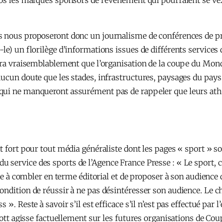
os les marques sponsors de l’événement qui pourraient se vexer
.
s nous proposeront donc un journalisme de conférences de pres
-le) un florilège d’informations issues de différents service
dira vraisemblablement que l’organisation de la coupe du Mon
aucun doute que les stades, infrastructures, paysages du pays
qui ne manqueront assurément pas de rappeler que leurs ath
t fort pour tout média généraliste dont les pages « sport » s
du service des sports de l’Agence France Presse : « Le sport, c’e
vide à combler en terme éditorial et de proposer à son audienc
ndition de réussir à ne pas désintéresser son audience. Le ch
 ». Reste à savoir s’il est efficace s’il n’est pas effectué pa
ycott agisse factuellement sur les futures organisations de Co