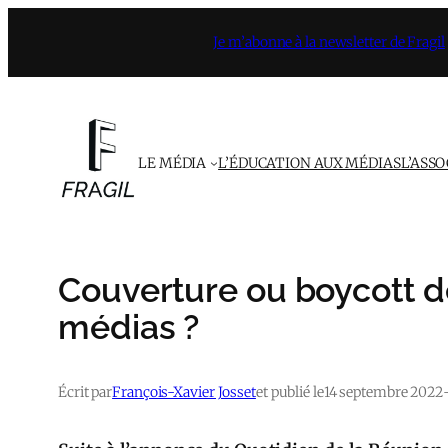
Aller
Je m’abonne à la newsletter de Fragil
au
contenu
LE MÉDIA
L’ÉDUCATION AUX MÉDIAS
L’ASS
Couverture ou boycott d
médias ?
Écrit par
François-Xavier Josset
et publié le
14 septembre 2022