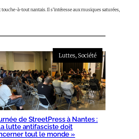
touche-à-tout nantais. Il s’intéresse aux musiques saturées,
Luttes
, 
Société
urnée de StreetPress à Nantes :
a lutte antifasciste doit
ncerner tout le monde »