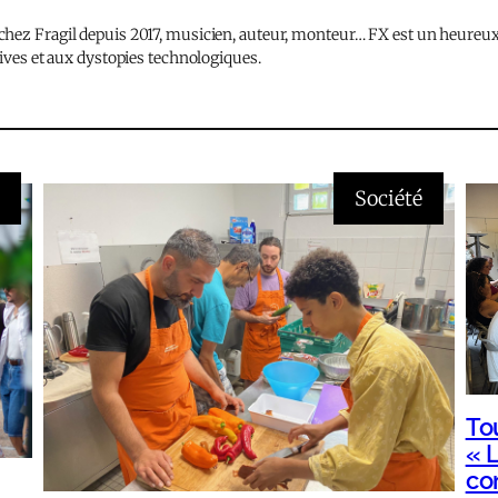
hez Fragil depuis 2017, musicien, auteur, monteur… FX est un heureux 
tives et aux dystopies technologiques.
s
Société
To
« L
co