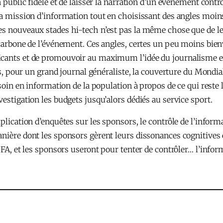
n public fidèle et de laisser la narration d’un événement contro
 sa mission d’information tout en choisissant des angles moi
s nouveaux stades hi-tech n’est pas la même chose que de le t
carbone de l’événement. Ces angles, certes un peu moins bienve
icants et de promouvoir au maximum l’idée du journalisme e
aits, pour un grand journal généraliste, la couverture du Mon
besoin en information de la population à propos de ce qui rest
estigation les budgets jusqu’alors dédiés au service sport.
plication d’enquêtes sur les sponsors, le contrôle de l’inform
nière dont les sponsors gèrent leurs dissonances cognitives 
IFA, et les sponsors useront pour tenter de contrôler… l’infor