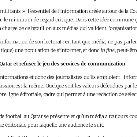
 militants », l’essentiel de l’information créée autour de la
vec le minimum de regard critique. Dans cette idée commune q
la charge de ce brouillon aux médias qui valident l’organisati
l’information de son lectorat : en tant que média, ne pas parl
iatique) une population de s’informer, et donc
in fine
, peut-êt
 Qatar et refuser le jeu des services de communication
formations et donc des journalistes qu’ils emploient : infor
e mission est la même. Quelque soit les valeurs défendues par 
ligne éditoriale, cadre qui permet à une rédaction de sélecti
e football au Qatar se présente et qu’un média a toujours co
e éditoriale pour laquelle une audience le suit.