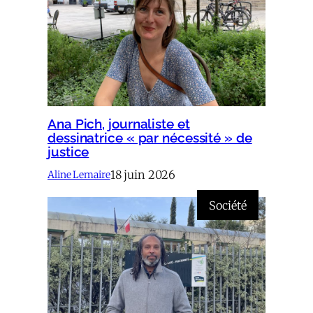
Ana Pich, journaliste et
dessinatrice « par nécessité » de
justice
18 juin 2026
Aline Lemaire
Société