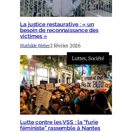
La justice restaurative : « un
besoin de reconnaissance des
victimes »
2 février 2026
Mathilde Weber
Luttes
, 
Société
Lutte contre les VSS : la “furie
féministe” rassemble à Nantes