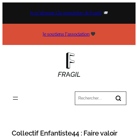
Aller
au
Je m’abonne à la newsletter de Fragil
contenu
Je soutiens l’association
Collectif Enfantiste44 : Faire valoir