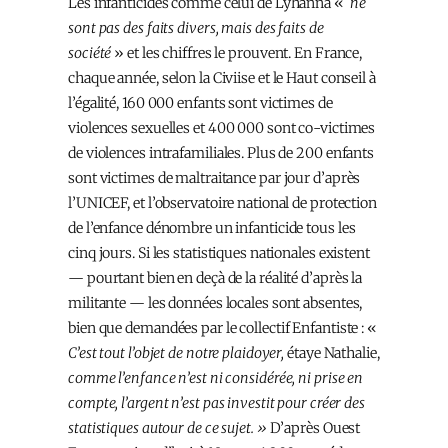
Les infanticides comme celui de Lyhanna «
ne
sont pas des faits divers, mais des faits de
société
» et les chiffres le prouvent. En France,
chaque année, selon la Civiise et le Haut conseil à
l’égalité, 160 000 enfants sont victimes de
violences sexuelles et 400 000 sont co-victimes
de violences intrafamiliales. Plus de 200 enfants
sont victimes de maltraitance par jour d’après
l’UNICEF, et l’observatoire national de protection
de l’enfance dénombre un infanticide tous les
cinq jours. Si les statistiques nationales existent
— pourtant bien en deçà de la réalité d’après la
militante — les données locales sont absentes,
bien que demandées par le collectif Enfantiste : «
C’est tout l’objet de notre plaidoyer,
étaye Nathalie,
comme l’enfance n’est ni considérée, ni prise en
compte, l’argent n’est pas investit pour créer des
statistiques autour de ce sujet. »
D’après Ouest