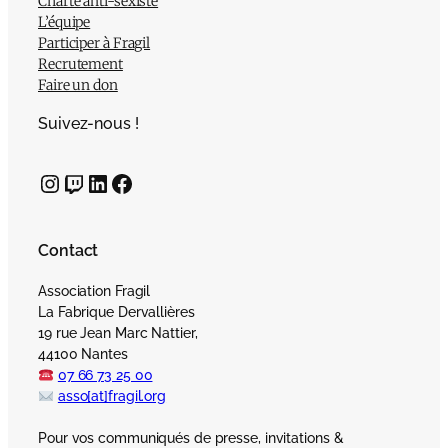
Charte anti-sexiste
L’équipe
Participer à Fragil
Recrutement
Faire un don
Suivez-nous !
Instagram
Twitch
LinkedIn
Facebook
Contact
Association Fragil
La Fabrique Dervallières
19 rue Jean Marc Nattier,
44100 Nantes
07 66 73 25 00
asso[at]fragil.org
Pour vos communiqués de presse, invitations &