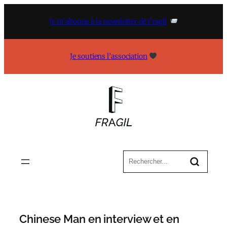
Aller
au
Je m’abonne à la newsletter de Fragil
contenu
Je soutiens l’association
Chinese Man en interview et en