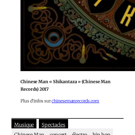
Chinese Man « Shikantaza » (Chinese Man
Records) 2017
Plus d’infos sur
chinesemanrecords.com
Musique
Spectacles
Chinese Man
concert
électro
hip hop