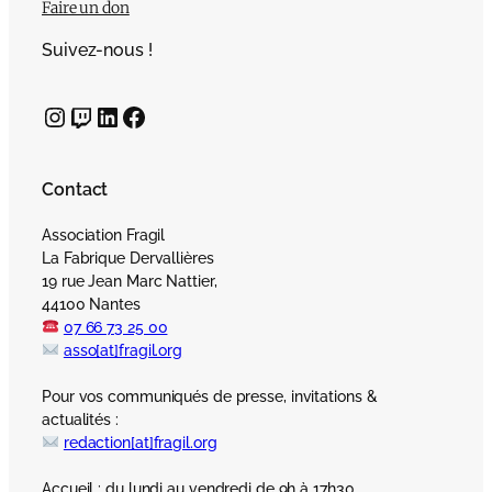
Faire un don
Suivez-nous !
Instagram
Twitch
LinkedIn
Facebook
Contact
Association Fragil
La Fabrique Dervallières
19 rue Jean Marc Nattier,
44100 Nantes
07 66 73 25 00
asso[at]fragil.org
Pour vos communiqués de presse, invitations &
actualités :
redaction[at]fragil.org
Accueil : du lundi au vendredi de 9h à 17h30