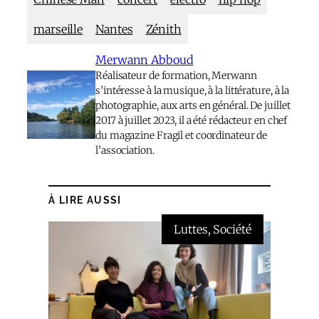
marseille
Nantes
Zénith
Merwann Abboud
Réalisateur de formation, Merwann
s’intéresse à la musique, à la littérature, à la
photographie, aux arts en général. De juillet
2017 à juillet 2023, il a été rédacteur en chef
du magazine Fragil et coordinateur de
l’association.
À LIRE AUSSI
Luttes
, 
Société