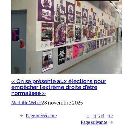
« On se présente aux élections pour
empêcher l’extrême droite d’être
normalisée »
28 novembre 2025
Mathilde Weber
1
…
4
5
6
…
12
←
Page précédente
Page suivante
→