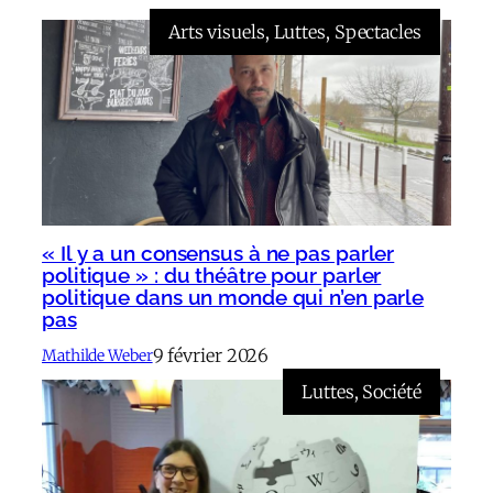
Arts visuels
, 
Luttes
, 
Spectacles
« Il y a un consensus à ne pas parler
politique » : du théâtre pour parler
politique dans un monde qui n’en parle
pas
9 février 2026
Mathilde Weber
Luttes
, 
Société