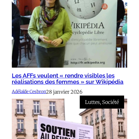
Les AFFs veulent « rendre visibles les
réalisations des femmes » sur Wikipédia
28 janvier 2026
Adélaïde Cesbron
Luttes
, 
Société