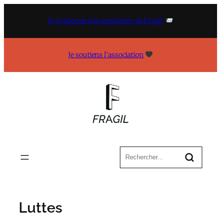
Aller
au
Je m’abonne à la newsletter de Fragil
contenu
Je soutiens l’association
Luttes