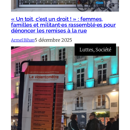
« Un toit, c’est un droit ! » : femmes,
familles et militant·es rassemblé·es pour
dénoncer les remises à la rue
5 décembre 2025
Armel Bihan
Luttes
, 
Société