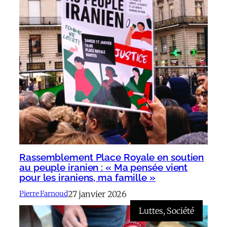
Rassemblement Place Royale en soutien
au peuple iranien : « Ma pensée vient
pour les iraniens, ma famille »
27 janvier 2026
Pierre Farnoud
Luttes
, 
Société