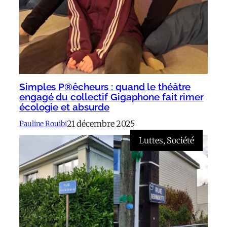
Simples P®êcheurs : quand le théâtre
engagé du collectif Gigaphone fait rimer
écologie et absurde
21 décembre 2025
Pauline Rouibi
Luttes
, 
Société