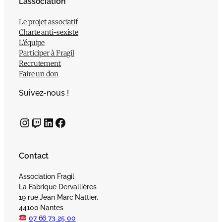
L’association
Le projet associatif
Charte anti-sexiste
L’équipe
Participer à Fragil
Recrutement
Faire un don
Suivez-nous !
Instagram
Twitch
LinkedIn
Facebook
Contact
Association Fragil
La Fabrique Dervallières
19 rue Jean Marc Nattier,
44100 Nantes
07 66 73 25 00