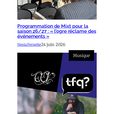
Programmation de Mixt pour la
saison 26/27 : « l’ogre réclame des
événements »
24 juin 2026
Nesta Fernette
Musique