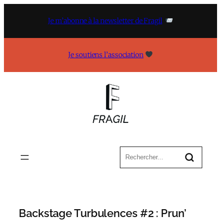
Aller
au
Je m’abonne à la newsletter de Fragil
contenu
Je soutiens l’association
Backstage Turbulences #2 : Prun’