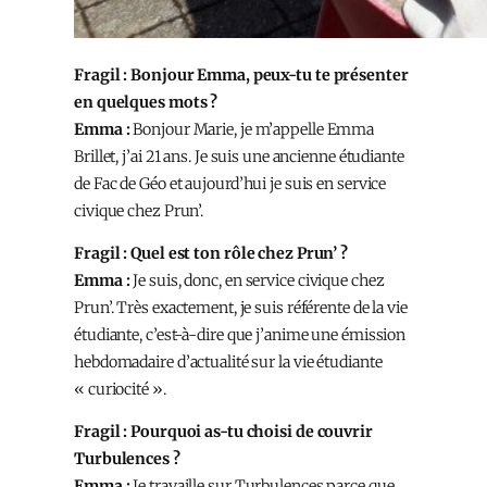
Fragil : Bonjour Emma, peux-tu te présenter
en quelques mots ?
Emma :
Bonjour Marie, je m’appelle Emma
Brillet, j’ai 21 ans. Je suis une ancienne étudiante
de Fac de Géo et aujourd’hui je suis en service
civique chez Prun’.
Fragil : Quel est ton rôle chez Prun’ ?
Emma :
Je suis, donc, en service civique chez
Prun’. Très exactement, je suis référente de la vie
étudiante, c’est-à-dire que j’anime une émission
hebdomadaire d’actualité sur la vie étudiante
« curiocité ».
Fragil : Pourquoi as-tu choisi de couvrir
Turbulences ?
Emma :
Je travaille sur Turbulences parce que