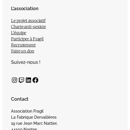
L’association
Le projet associatif
Charte anti-sexiste
L’équipe
Participer à Fragil
Recrutement
Faire un don
Suivez-nous !
Instagram
Twitch
LinkedIn
Facebook
Contact
Association Fragil
La Fabrique Dervallières
19 rue Jean Marc Nattier,
44100 Nantes