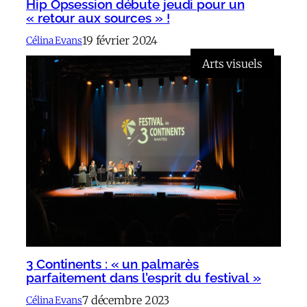
Hip Opsession débute jeudi pour un
« retour aux sources » !
19 février 2024
Célina Evans
Arts visuels
3 Continents : « un palmarès
parfaitement dans l’esprit du festival »
7 décembre 2023
Célina Evans