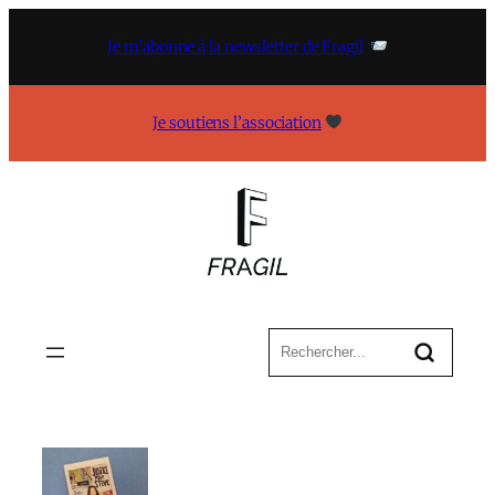
Aller
au
Je m’abonne à la newsletter de Fragil
contenu
Je soutiens l’association