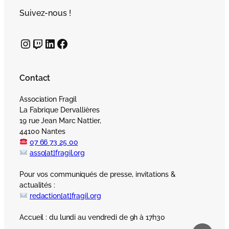
Suivez-nous !
Instagram
Twitch
LinkedIn
Facebook
Contact
Association Fragil
La Fabrique Dervallières
19 rue Jean Marc Nattier,
44100 Nantes
07 66 73 25 00
asso[at]fragil.org
Pour vos communiqués de presse, invitations &
actualités :
redaction[at]fragil.org
Accueil : du lundi au vendredi de 9h à 17h30