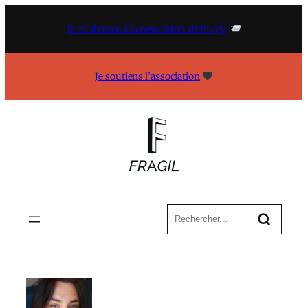
Aller
au
Je m’abonne à la newsletter de Fragil
contenu
Je soutiens l’association