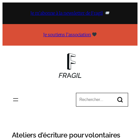
Aller
au
Je m’abonne à la newsletter de Fragil
contenu
Je soutiens l’association
Ateliers d’écriture pour volontaires