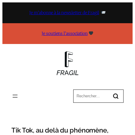
Aller
au
Je m’abonne à la newsletter de Fragil
contenu
Je soutiens l’association
Tik Tok, au delà du phénomène,