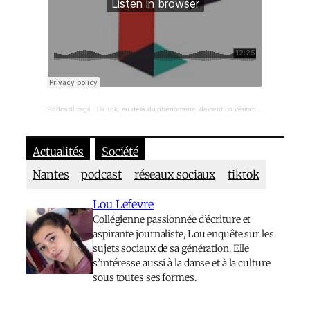
PodcastFragil
·
Tik Tok, au delà du phénomène, devient un véritable enjeu géopolitique
Actualités
Société
Nantes
podcast
réseaux sociaux
tiktok
Lou Lefevre
Collégienne passionnée d’écriture et
aspirante journaliste, Lou enquête sur les
sujets sociaux de sa génération. Elle
s’intéresse aussi à la danse et à la culture
sous toutes ses formes.