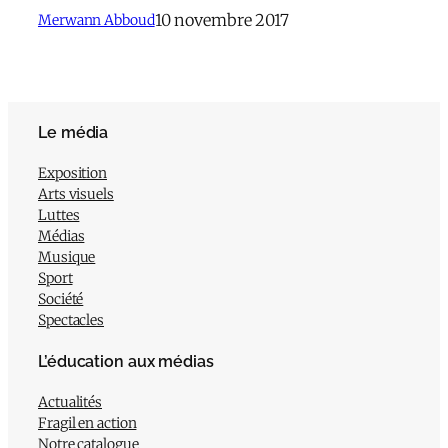
10 novembre 2017
Merwann Abboud
Le média
Exposition
Arts visuels
Luttes
Médias
Musique
Sport
Société
Spectacles
L’éducation aux médias
Actualités
Fragil en action
Notre catalogue