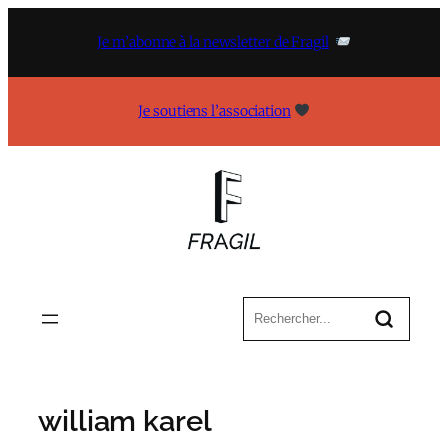
Aller
au
Je m’abonne à la newsletter de Fragil
contenu
Je soutiens l’association
william karel