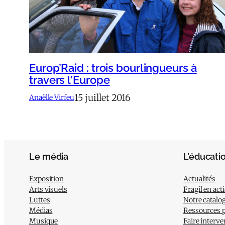
Europ’Raid : trois bourlingueurs à
travers l’Europe
15 juillet 2016
Anaëlle Virfeu
Le média
L’éducati
Exposition
Actualités
Arts visuels
Fragil en act
Luttes
Notre catalo
Médias
Ressources 
Musique
Faire interve