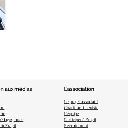
on aux médias
L’association
Le projet associatif
ion
Charte anti-sexiste
gue
L’équipe
pédagogiques
Participer à Fragil
nir Fragil
Recrutement