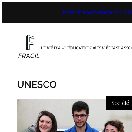
Aller
Je m’abonne à la newsletter de Fragil
au
contenu
LE MÉDIA
L’ÉDUCATION AUX MÉDIAS
L’ASS
UNESCO
Société