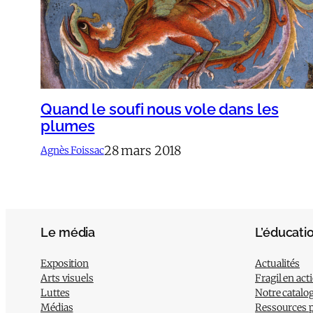
Quand le soufi nous vole dans les
plumes
28 mars 2018
Agnès Foissac
Le média
L’éducati
Exposition
Actualités
Arts visuels
Fragil en act
Luttes
Notre catalo
Médias
Ressources 