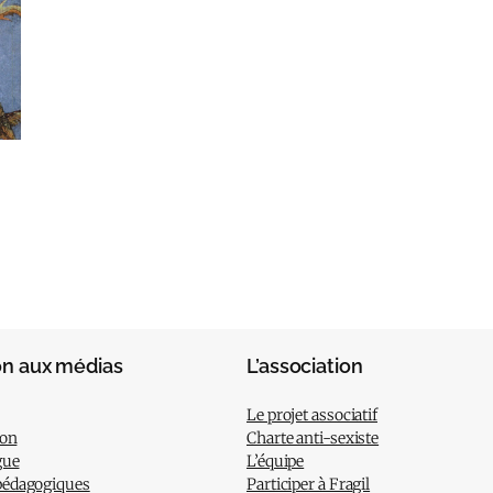
on aux médias
L’association
Le projet associatif
ion
Charte anti-sexiste
gue
L’équipe
pédagogiques
Participer à Fragil