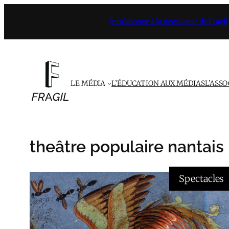
Aller
Je m’abonne à la newsletter de Fragil
au
contenu
LE MÉDIA
L’ÉDUCATION AUX MÉDIAS
L’ASS
theâtre populaire nantais
Spectacles