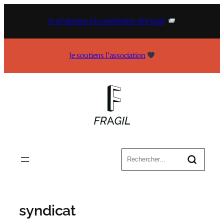
Aller
au
Je m’abonne à la newsletter de Fragil
contenu
Je soutiens l’association
syndicat