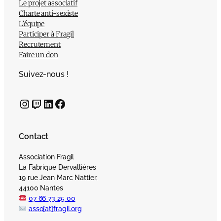
Le projet associatif
Charte anti-sexiste
L’équipe
Participer à Fragil
Recrutement
Faire un don
Suivez-nous !
Instagram
Twitch
LinkedIn
Facebook
Contact
Association Fragil
La Fabrique Dervallières
19 rue Jean Marc Nattier,
44100 Nantes
07 66 73 25 00
asso[at]fragil.org