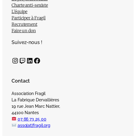
Charte anti-sexiste
L’équipe
Participer à Fragil
Recrutement
Faire un don
Suivez-nous !
Instagram
Twitch
LinkedIn
Facebook
Contact
Association Fragil
La Fabrique Dervallières
19 rue Jean Marc Nattier,
44100 Nantes
07 66 73 25 00
asso[at]fragil.org