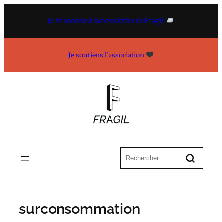
Aller
au
Je m’abonne à la newsletter de Fragil
contenu
Je soutiens l’association
surconsommation