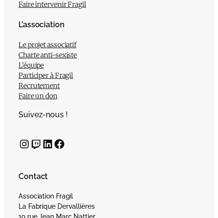
Faire intervenir Fragil
L’association
Le projet associatif
Charte anti-sexiste
L’équipe
Participer à Fragil
Recrutement
Faire un don
Suivez-nous !
Instagram
Twitch
LinkedIn
Facebook
Contact
Association Fragil
La Fabrique Dervallières
19 rue Jean Marc Nattier,