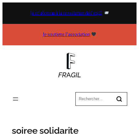
Aller
au
Je m’abonne à la newsletter de Fragil
contenu
Je soutiens l’association
soiree solidarite