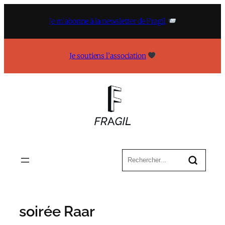
Aller
au
Je m’abonne à la newsletter de Fragil
contenu
Je soutiens l’association
soirée Raar