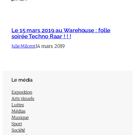
Le 15 mars 2019 au Warehouse : folle
soirée Techno Raar ! ! !
14 mars 2019
Julie Milcent
Le média
Exposition
Arts visuels
Luttes
Médias
Musique
Sport
Société