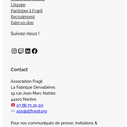
L’équipe
Participer à Fragil
Recrutement
Faire un don
Suivez-nous !
Instagram
Twitch
LinkedIn
Facebook
Contact
Association Fragil
La Fabrique Dervallières
19 rue Jean Marc Nattier,
44100 Nantes
07 66 73 25 00
asso[at]fragil.org
Pour vos communiqués de presse, invitations &