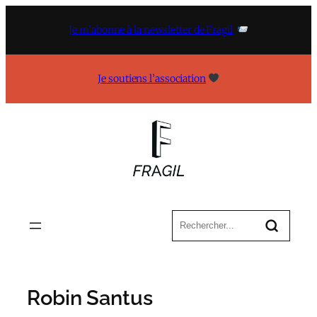
Aller
au
Je m’abonne à la newsletter de Fragil
contenu
Je soutiens l’association
Robin Santus