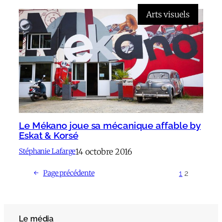
Arts visuels
Le Mékano joue sa mécanique affable by
Eskat & Korsé
14 octobre 2016
Stéphanie Lafarge
1
2
←
Page précédente
Le média