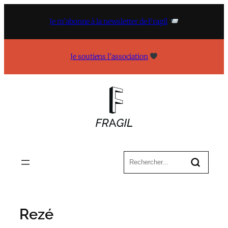
Aller
au
Je m’abonne à la newsletter de Fragil
contenu
Je soutiens l’association
Rezé