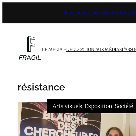
Aller
Je m’abonne à la newsletter de Fragil
au
contenu
LE MÉDIA
L’ÉDUCATION AUX MÉDIAS
L’ASS
résistance
Arts visuels
, 
Exposition
, 
Société