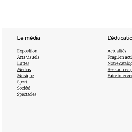
Le média
L’éducati
Exposition
Actualités
Arts visuels
Fragil en act
Luttes
Notre catalo
Médias
Ressources 
Musique
Faire interve
Sport
Société
Spectacles