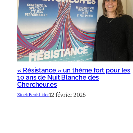
« Résistance » un thème fort pour les
10 ans de Nuit Blanche des
Chercheur.es
12 février 2026
Zineb Benkhider