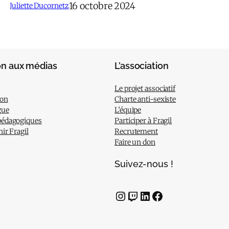
16 octobre 2024
Juliette Ducornetz
on aux médias
L’association
Le projet associatif
ion
Charte anti-sexiste
gue
L’équipe
pédagogiques
Participer à Fragil
nir Fragil
Recrutement
Faire un don
Suivez-nous !
Instagram
Twitch
LinkedIn
Facebook