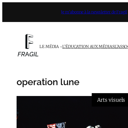
Aller
Je m’abonne à la newsletter de Fragil
au
contenu
LE MÉDIA
L’ÉDUCATION AUX MÉDIAS
L’ASS
operation lune
Arts visuels