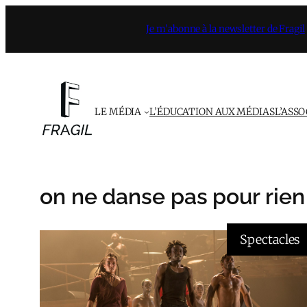
Aller
Je m’abonne à la newsletter de Fragil
au
contenu
LE MÉDIA
L’ÉDUCATION AUX MÉDIAS
L’ASS
on ne danse pas pour rien
Spectacles