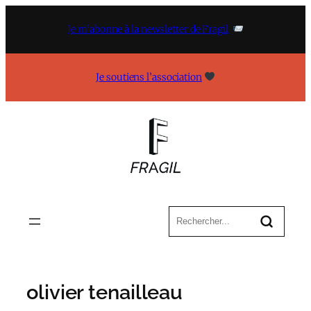
Aller
au
Je m’abonne à la newsletter de Fragil
contenu
Je soutiens l’association
olivier tenailleau