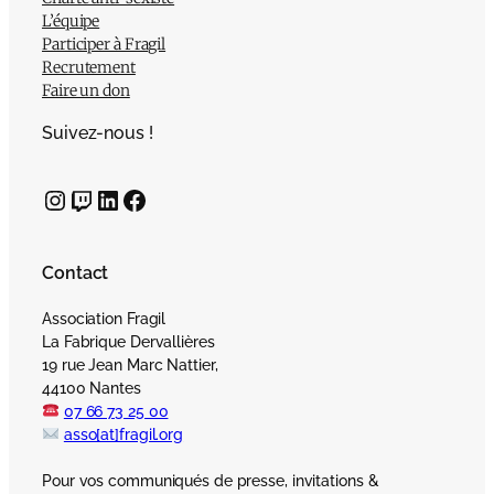
L’équipe
Participer à Fragil
Recrutement
Faire un don
Suivez-nous !
Instagram
Twitch
LinkedIn
Facebook
Contact
Association Fragil
La Fabrique Dervallières
19 rue Jean Marc Nattier,
44100 Nantes
07 66 73 25 00
asso[at]fragil.org
Pour vos communiqués de presse, invitations &