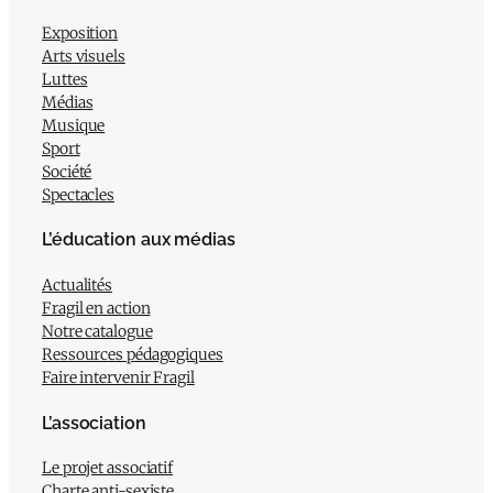
Exposition
Arts visuels
Luttes
Médias
Musique
Sport
Société
Spectacles
L’éducation aux médias
Actualités
Fragil en action
Notre catalogue
Ressources pédagogiques
Faire intervenir Fragil
L’association
Le projet associatif
Charte anti-sexiste