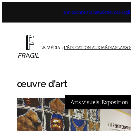
Aller
Je m’abonne à la newsletter de Fragil
au
contenu
LE MÉDIA
L’ÉDUCATION AUX MÉDIAS
L’ASS
œuvre d’art
Arts visuels
, 
Exposition