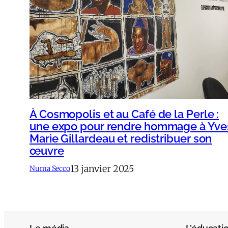
À Cosmopolis et au Café de la Perle :
une expo pour rendre hommage à Yve
Marie Gillardeau et redistribuer son
œuvre
13 janvier 2025
Numa Secco