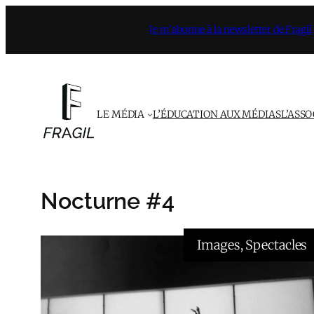
Aller
Je m’abonne à la newsletter de Fragil
au
contenu
LE MÉDIA
L’ÉDUCATION AUX MÉDIAS
L’ASS
Nocturne #4
Images
, 
Spectacles