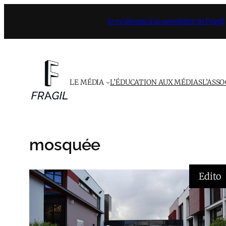
Aller
Je m’abonne à la newsletter de Fragil
au
contenu
LE MÉDIA
L’ÉDUCATION AUX MÉDIAS
L’ASS
mosquée
Edito