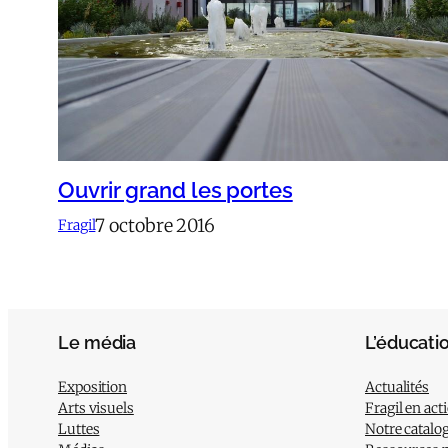
Ouvrir grand les portes
7 octobre 2016
Fragil
Le média
L’éducati
Exposition
Actualités
Arts visuels
Fragil en act
Luttes
Notre catalo