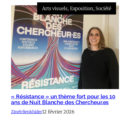
Arts visuels
, 
Exposition
, 
Société
« Résistance » un thème fort pour les 10
ans de Nuit Blanche des Chercheur.es
12 février 2026
Zineb Benkhider