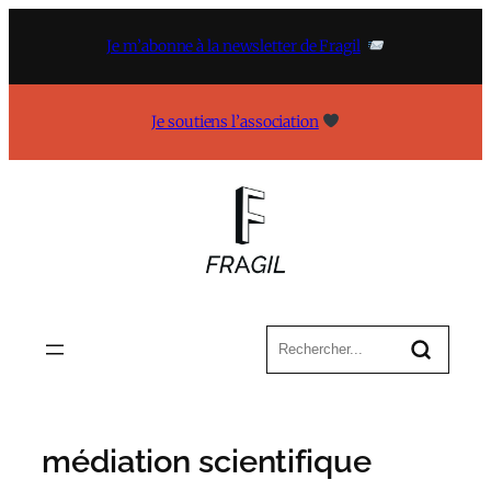
Aller
au
Je m’abonne à la newsletter de Fragil
contenu
Je soutiens l’association
médiation scientifique