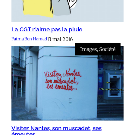
La CGT n’aime pas la pluie
13 mai 2016
Fatma Ben Hamad
Images
, 
Société
Visitez Nantes, son muscadet, ses
émeutes…