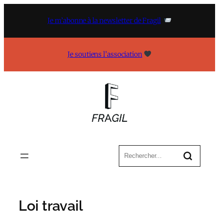
Aller
au
Je m’abonne à la newsletter de Fragil
contenu
Je soutiens l’association
Loi travail